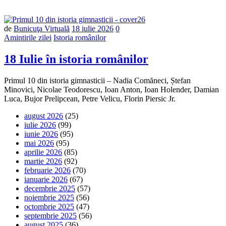
Număr
de
Bunicuţa Virtuală
18 iulie 2026
0
de
Amintirile zilei
Istoria românilor
comentarii
18 Iulie în istoria românilor
Primul 10 din istoria gimnasticii – Nadia Comăneci, Ștefan
Minovici, Nicolae Teodorescu, Ioan Anton, Ioan Holender, Damian
Luca, Bujor Prelipcean, Petre Velicu, Florin Piersic Jr.
august 2026
(25)
iulie 2026
(99)
iunie 2026
(95)
mai 2026
(95)
aprilie 2026
(85)
martie 2026
(92)
februarie 2026
(70)
ianuarie 2026
(67)
decembrie 2025
(57)
noiembrie 2025
(56)
octombrie 2025
(47)
septembrie 2025
(56)
august 2025
(36)