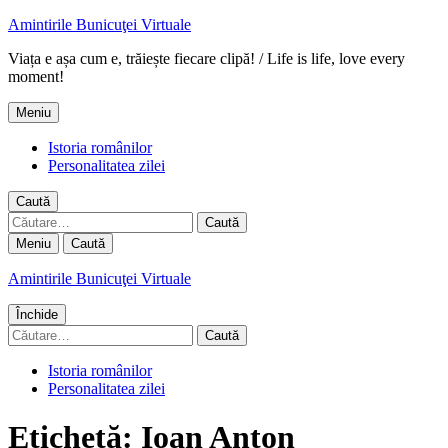
Amintirile Bunicuţei Virtuale
Viața e așa cum e, trăiește fiecare clipă! / Life is life, love every
moment!
Meniu
Istoria românilor
Personalitatea zilei
Caută
Caută
după:
Meniu
Caută
Amintirile Bunicuţei Virtuale
Închide
Caută
după:
Istoria românilor
Personalitatea zilei
Etichetă:
Ioan Anton