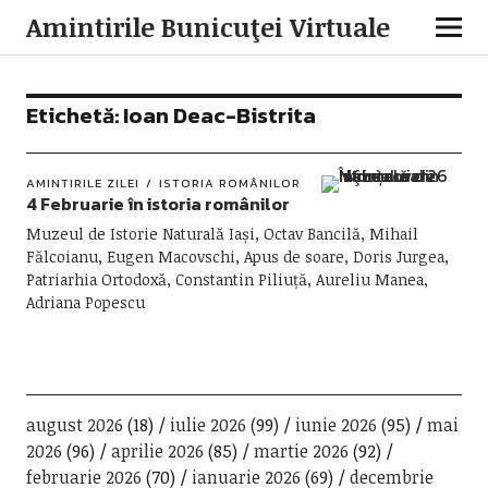
Amintirile Bunicuţei Virtuale
Etichetă:
Ioan Deac-Bistrita
AMINTIRILE ZILEI
ISTORIA ROMÂNILOR
4 Februarie în istoria românilor
Muzeul de Istorie Naturală Iași, Octav Bancilă, Mihail
Fălcoianu, Eugen Macovschi, Apus de soare, Doris Jurgea,
Patriarhia Ortodoxă, Constantin Piliuță, Aureliu Manea,
Adriana Popescu
august 2026
(18)
iulie 2026
(99)
iunie 2026
(95)
mai
2026
(96)
aprilie 2026
(85)
martie 2026
(92)
februarie 2026
(70)
ianuarie 2026
(69)
decembrie