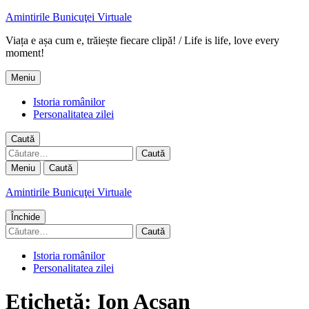
Amintirile Bunicuţei Virtuale
Viața e așa cum e, trăiește fiecare clipă! / Life is life, love every
moment!
Meniu
Istoria românilor
Personalitatea zilei
Caută
Caută
după:
Meniu
Caută
Amintirile Bunicuţei Virtuale
Închide
Caută
după:
Istoria românilor
Personalitatea zilei
Etichetă:
Ion Acsan