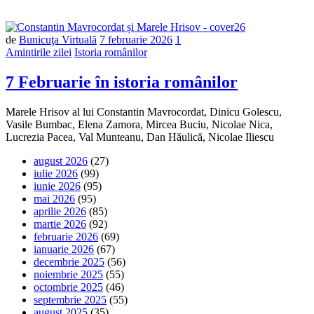
de
Bunicuţa Virtuală
7 februarie 2026
1
Amintirile zilei
Istoria românilor
7 Februarie în istoria românilor
Marele Hrisov al lui Constantin Mavrocordat, Dinicu Golescu,
Vasile Bumbac, Elena Zamora, Mircea Buciu, Nicolae Nica,
Lucrezia Pacea, Val Munteanu, Dan Hăulică, Nicolae Iliescu
august 2026
(27)
iulie 2026
(99)
iunie 2026
(95)
mai 2026
(95)
aprilie 2026
(85)
martie 2026
(92)
februarie 2026
(69)
ianuarie 2026
(67)
decembrie 2025
(56)
noiembrie 2025
(55)
octombrie 2025
(46)
septembrie 2025
(55)
august 2025
(35)