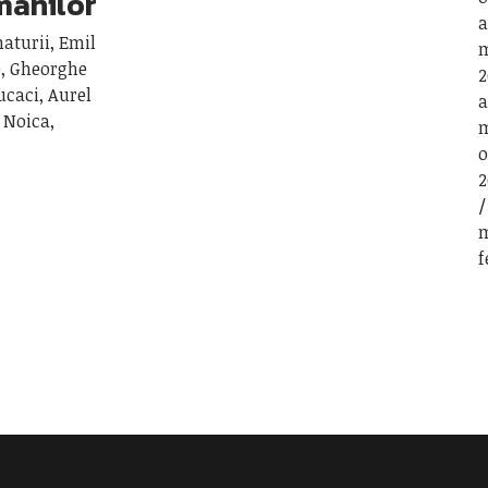
omânilor
a
aturii, Emil
m
e, Gheorghe
2
ucaci, Aurel
a
 Noica,
m
o
2
m
f