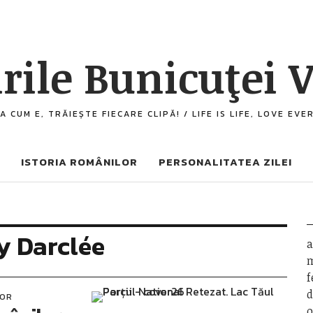
rile Bunicuţei V
A CUM E, TRĂIEȘTE FIECARE CLIPĂ! / LIFE IS LIFE, LOVE EV
ISTORIA ROMÂNILOR
PERSONALITATEA ZILEI
y Darclée
a
m
f
d
LOR
o