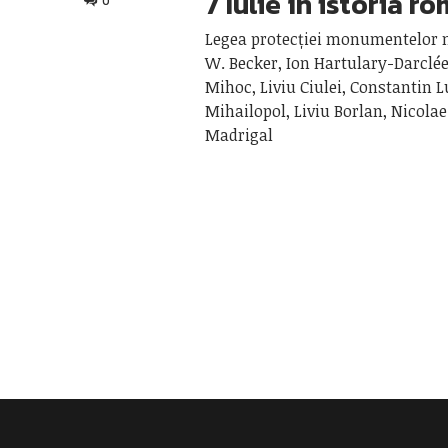
7 Iulie în istoria r
0
Legea protecției monumentelor n
W. Becker, Ion Hartulary-Darclé
Mihoc, Liviu Ciulei, Constantin L
Mihailopol, Liviu Borlan, Nicolae
Madrigal