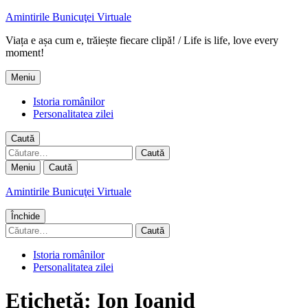
Amintirile Bunicuţei Virtuale
Viața e așa cum e, trăiește fiecare clipă! / Life is life, love every
moment!
Meniu
Istoria românilor
Personalitatea zilei
Caută
Caută
după:
Meniu
Caută
Amintirile Bunicuţei Virtuale
Închide
Caută
după:
Istoria românilor
Personalitatea zilei
Etichetă:
Ion Ioanid