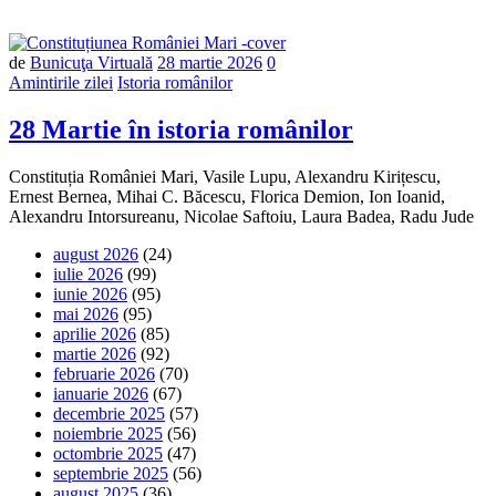
Număr
de
Bunicuţa Virtuală
28 martie 2026
0
de
Amintirile zilei
Istoria românilor
comentarii
28 Martie în istoria românilor
Constituția României Mari, Vasile Lupu, Alexandru Kirițescu,
Ernest Bernea, Mihai C. Băcescu, Florica Demion, Ion Ioanid,
Alexandru Intorsureanu, Nicolae Saftoiu, Laura Badea, Radu Jude
august 2026
(24)
iulie 2026
(99)
iunie 2026
(95)
mai 2026
(95)
aprilie 2026
(85)
martie 2026
(92)
februarie 2026
(70)
ianuarie 2026
(67)
decembrie 2025
(57)
noiembrie 2025
(56)
octombrie 2025
(47)
septembrie 2025
(56)
august 2025
(36)