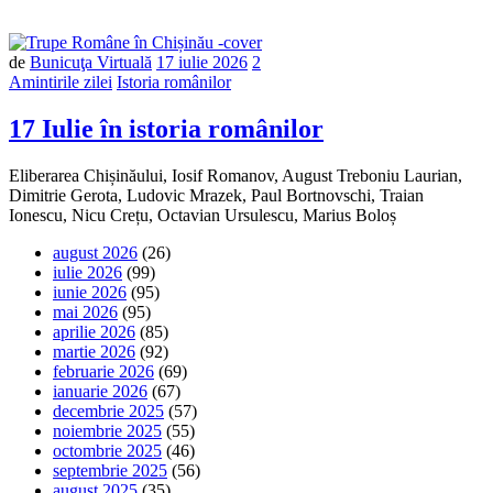
de
Bunicuţa Virtuală
17 iulie 2026
2
Amintirile zilei
Istoria românilor
17 Iulie în istoria românilor
Eliberarea Chișinăului, Iosif Romanov, August Treboniu Laurian,
Dimitrie Gerota, Ludovic Mrazek, Paul Bortnovschi, Traian
Ionescu, Nicu Crețu, Octavian Ursulescu, Marius Boloș
august 2026
(26)
iulie 2026
(99)
iunie 2026
(95)
mai 2026
(95)
aprilie 2026
(85)
martie 2026
(92)
februarie 2026
(69)
ianuarie 2026
(67)
decembrie 2025
(57)
noiembrie 2025
(55)
octombrie 2025
(46)
septembrie 2025
(56)
august 2025
(35)