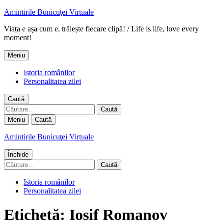
Amintirile Bunicuţei Virtuale
Viața e așa cum e, trăiește fiecare clipă! / Life is life, love every
moment!
Meniu
Istoria românilor
Personalitatea zilei
Caută
Caută
după:
Meniu
Caută
Amintirile Bunicuţei Virtuale
Închide
Caută
după:
Istoria românilor
Personalitatea zilei
Etichetă:
Iosif Romanov