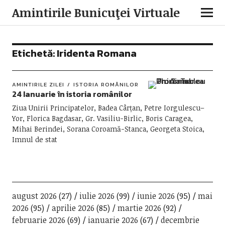
Amintirile Bunicuţei Virtuale
Etichetă:
Iridenta Romana
AMINTIRILE ZILEI
ISTORIA ROMÂNILOR
24 Ianuarie în istoria românilor
Ziua Unirii Principatelor, Badea Cârțan, Petre Iorgulescu–
Yor, Florica Bagdasar, Gr. Vasiliu-Birlic, Boris Caragea,
Mihai Berindei, Sorana Coroamă-Stanca, Georgeta Stoica,
Imnul de stat
august 2026
(27)
iulie 2026
(99)
iunie 2026
(95)
mai
2026
(95)
aprilie 2026
(85)
martie 2026
(92)
februarie 2026
(69)
ianuarie 2026
(67)
decembrie