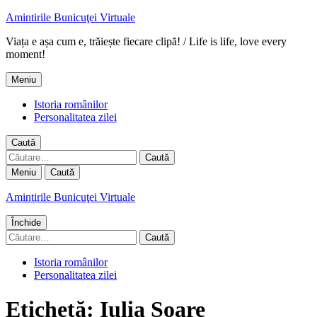
Amintirile Bunicuţei Virtuale
Viața e așa cum e, trăiește fiecare clipă! / Life is life, love every
moment!
Meniu
Istoria românilor
Personalitatea zilei
Caută
Caută
după:
Meniu
Caută
Amintirile Bunicuţei Virtuale
Închide
Caută
după:
Istoria românilor
Personalitatea zilei
Etichetă:
Iulia Soare