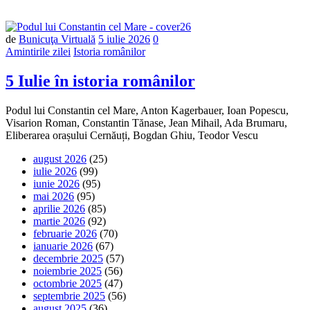
Număr
de
Bunicuţa Virtuală
5 iulie 2026
0
de
Amintirile zilei
Istoria românilor
comentarii
5 Iulie în istoria românilor
Podul lui Constantin cel Mare, Anton Kagerbauer, Ioan Popescu,
Visarion Roman, Constantin Tănase, Jean Mihail, Ada Brumaru,
Eliberarea orașului Cernăuți, Bogdan Ghiu, Teodor Vescu
august 2026
(25)
iulie 2026
(99)
iunie 2026
(95)
mai 2026
(95)
aprilie 2026
(85)
martie 2026
(92)
februarie 2026
(70)
ianuarie 2026
(67)
decembrie 2025
(57)
noiembrie 2025
(56)
octombrie 2025
(47)
septembrie 2025
(56)
august 2025
(36)