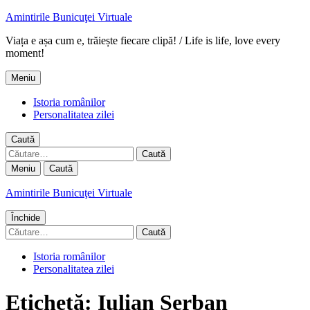
Amintirile Bunicuţei Virtuale
Viața e așa cum e, trăiește fiecare clipă! / Life is life, love every
moment!
Meniu
Istoria românilor
Personalitatea zilei
Caută
Caută
după:
Meniu
Caută
Amintirile Bunicuţei Virtuale
Închide
Caută
după:
Istoria românilor
Personalitatea zilei
Etichetă:
Iulian Serban