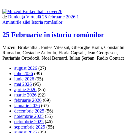
de
Bunicuţa Virtuală
25 februarie 2026
1
Amintirile zilei
Istoria românilor
25 Februarie în istoria românilor
Muzeul Brukenthal, Pintea Viteazul, Gheorghe Bratu, Constantin
Ramadan, Costache Antoniu, Floria Capsali, Jean Georgescu,
Patriarhia Ortodoxă, Noël Bernard, Iulian Șerban, Radio Contact
august 2026
(27)
iulie 2026
(99)
iunie 2026
(95)
mai 2026
(95)
aprilie 2026
(85)
martie 2026
(92)
februarie 2026
(69)
ianuarie 2026
(67)
decembrie 2025
(56)
noiembrie 2025
(55)
octombrie 2025
(46)
septembrie 2025
(55)
august 2025
(35)