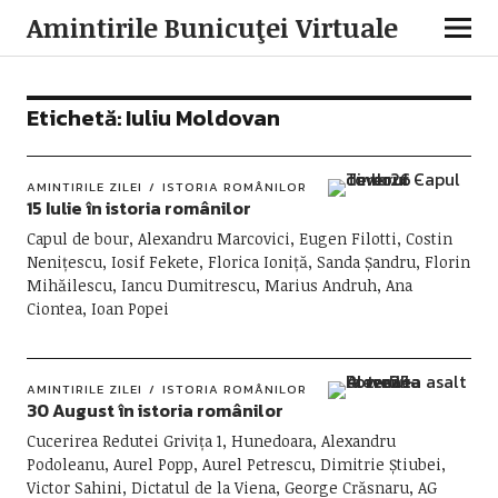
Amintirile Bunicuţei Virtuale
Etichetă:
Iuliu Moldovan
AMINTIRILE ZILEI
ISTORIA ROMÂNILOR
15 Iulie în istoria românilor
Capul de bour, Alexandru Marcovici, Eugen Filotti, Costin
Nenițescu, Iosif Fekete, Florica Ioniță, Sanda Șandru, Florin
Mihăilescu, Iancu Dumitrescu, Marius Andruh, Ana
Ciontea, Ioan Popei
AMINTIRILE ZILEI
ISTORIA ROMÂNILOR
30 August în istoria românilor
Cucerirea Redutei Grivița 1, Hunedoara, Alexandru
Podoleanu, Aurel Popp, Aurel Petrescu, Dimitrie Știubei,
Victor Sahini, Dictatul de la Viena, George Crăsnaru, AG