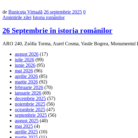
Număr
de
Bunicuţa Virtuală
26 septembrie 2025
0
de
Amintirile zilei
Istoria românilor
comentarii
26 Septembrie în istoria românilor
ARO 240, Zsófia Torma, Aurel Cosma, Vasile Bogrea, Monumentul Pa
august 2026
(17)
iulie 2026
(99)
iunie 2026
(95)
mai 2026
(96)
aprilie 2026
(85)
martie 2026
(92)
februarie 2026
(70)
ianuarie 2026
(69)
decembrie 2025
(57)
noiembrie 2025
(56)
octombrie 2025
(47)
septembrie 2025
(56)
august 2025
(40)
mai 2025
(4)
aprilie 2025
(10)
martie 2025
(11)