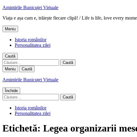
Amintirile Bunicuţei Virtuale
Viața e așa cum e, trăiește fiecare clipă! / Life is life, love every mome
Meniu
Istoria românilor
Personalitatea zilei
Caută
Caută
după:
Meniu
Caută
Amintirile Bunicuţei Virtuale
Închide
Caută
după:
Istoria românilor
Personalitatea zilei
Etichetă:
Legea organizarii mese