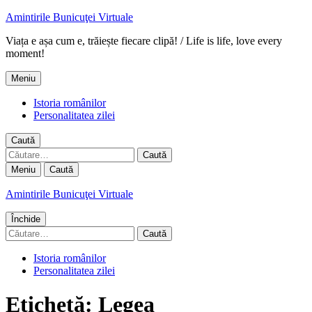
Amintirile Bunicuţei Virtuale
Viața e așa cum e, trăiește fiecare clipă! / Life is life, love every
moment!
Meniu
Istoria românilor
Personalitatea zilei
Caută
Caută
după:
Meniu
Caută
Amintirile Bunicuţei Virtuale
Închide
Caută
după:
Istoria românilor
Personalitatea zilei
Etichetă:
Legea