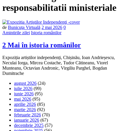
responsabilitatii ministeriale
Număr
de
Bunicuţa Virtuală
2 mai 2026
0
de
Amintirile zilei
Istoria românilor
comentarii
2 Mai în istoria românilor
Expoziția artiștilor independenți, Chișinău, Ioan Andrieșescu,
Neculai Iorga, Mircea Costache, Tudor Cătineanu, Viorel
Munteanu, Octavian Andronic, Virgiliu Parghel, Bogdan
Dumitrache
august 2026
(24)
iulie 2026
(99)
iunie 2026
(95)
mai 2026
(95)
aprilie 2026
(85)
martie 2026
(92)
februarie 2026
(70)
ianuarie 2026
(67)
decembrie 2025
(57)
noiembrie 2025
(56)