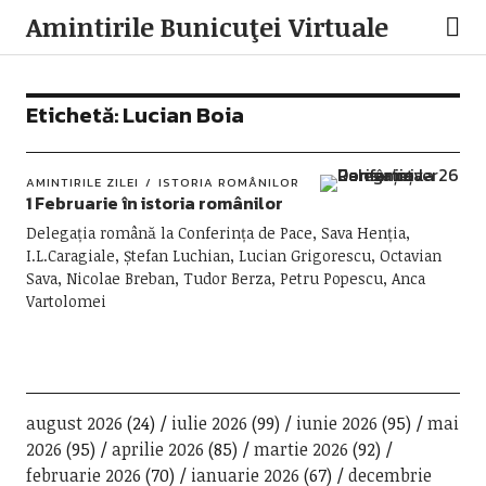
Amintirile Bunicuţei Virtuale
Etichetă:
Lucian Boia
AMINTIRILE ZILEI
ISTORIA ROMÂNILOR
1 Februarie în istoria românilor
Delegația română la Conferința de Pace, Sava Henția,
I.L.Caragiale, Ștefan Luchian, Lucian Grigorescu, Octavian
Sava, Nicolae Breban, Tudor Berza, Petru Popescu, Anca
Vartolomei
august 2026
(24)
iulie 2026
(99)
iunie 2026
(95)
mai
2026
(95)
aprilie 2026
(85)
martie 2026
(92)
februarie 2026
(70)
ianuarie 2026
(67)
decembrie