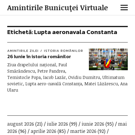
Amintirile Bunicuţei Virtuale
Etichetă:
Lupta aeronavala Constanta
AMINTIRILE ZILEI
ISTORIA ROMÂNILOR
26 Iunie în istoria românilor
Ziua drapelului național, Paul
Smărăndescu, Petre Pandrea,
Temistocle Popa, Iacob Lazăr, Ovidiu Dumitru, Ultimatum
sovietic, Lupta aero-navală Constanța, Matei Lăzărescu, Ana
Ularu
august 2026
(21)
iulie 2026
(99)
iunie 2026
(95)
mai
2026
(96)
aprilie 2026
(85)
martie 2026
(92)