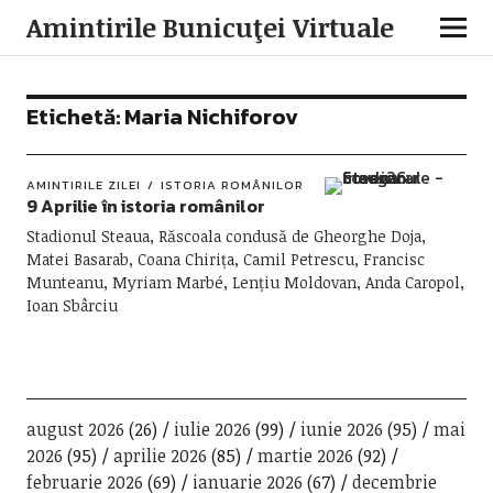
Amintirile Bunicuţei Virtuale
Etichetă:
Maria Nichiforov
AMINTIRILE ZILEI
ISTORIA ROMÂNILOR
9 Aprilie în istoria românilor
Stadionul Steaua, Răscoala condusă de Gheorghe Doja,
Matei Basarab, Coana Chirița, Camil Petrescu, Francisc
Munteanu, Myriam Marbé, Lențiu Moldovan, Anda Caropol,
Ioan Sbârciu
august 2026
(26)
iulie 2026
(99)
iunie 2026
(95)
mai
2026
(95)
aprilie 2026
(85)
martie 2026
(92)
februarie 2026
(69)
ianuarie 2026
(67)
decembrie