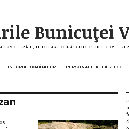
rile Bunicuţei V
A CUM E, TRĂIEȘTE FIECARE CLIPĂ! / LIFE IS LIFE, LOVE EV
ISTORIA ROMÂNILOR
PERSONALITATEA ZILEI
ezan
a
m
f
d
LOR
o