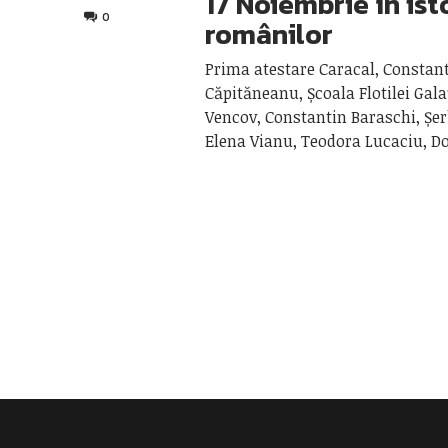
17 Noiembrie în ist
0
românilor
Prima atestare Caracal, Constan
Căpităneanu, Școala Flotilei Gala
Vencov, Constantin Baraschi, Șe
Elena Vianu, Teodora Lucaciu, D