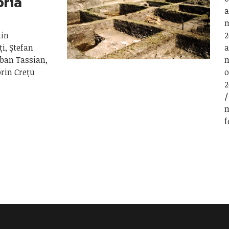
oria
a
m
tin
2
ți, Ștefan
a
rban Tassian,
m
orin Crețu
o
2
m
f