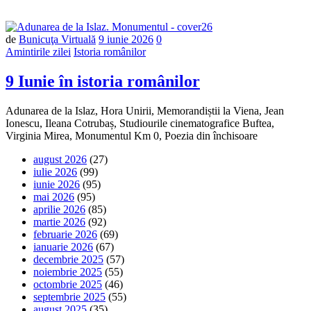
Număr
de
Bunicuţa Virtuală
9 iunie 2026
0
de
Amintirile zilei
Istoria românilor
comentarii
9 Iunie în istoria românilor
Adunarea de la Islaz, Hora Unirii, Memorandiștii la Viena, Jean
Ionescu, Ileana Cotrubaș, Studiourile cinematografice Buftea,
Virginia Mirea, Monumentul Km 0, Poezia din închisoare
august 2026
(27)
iulie 2026
(99)
iunie 2026
(95)
mai 2026
(95)
aprilie 2026
(85)
martie 2026
(92)
februarie 2026
(69)
ianuarie 2026
(67)
decembrie 2025
(57)
noiembrie 2025
(55)
octombrie 2025
(46)
septembrie 2025
(55)
august 2025
(35)