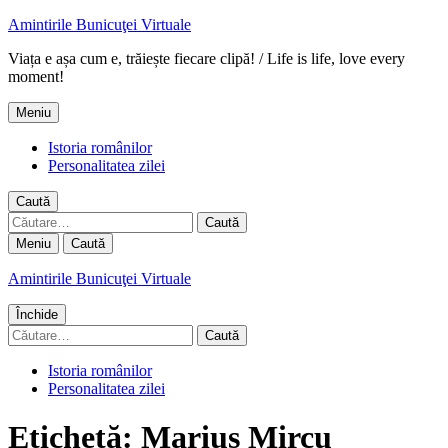
Amintirile Bunicuţei Virtuale
Viața e așa cum e, trăiește fiecare clipă! / Life is life, love every
moment!
Meniu
Istoria românilor
Personalitatea zilei
Caută
Caută
după:
Meniu
Caută
Amintirile Bunicuţei Virtuale
Închide
Caută
după:
Istoria românilor
Personalitatea zilei
Etichetă:
Marius Mircu