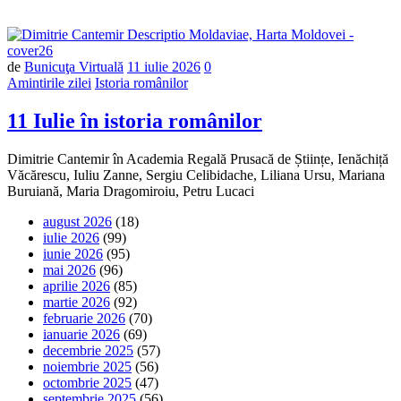
Număr
de
Bunicuţa Virtuală
11 iulie 2026
0
de
Amintirile zilei
Istoria românilor
comentarii
11 Iulie în istoria românilor
Dimitrie Cantemir în Academia Regală Prusacă de Științe, Ienăchiță
Văcărescu, Iuliu Zanne, Sergiu Celibidache, Liliana Ursu, Mariana
Buruiană, Maria Dragomiroiu, Petru Lucaci
august 2026
(18)
iulie 2026
(99)
iunie 2026
(95)
mai 2026
(96)
aprilie 2026
(85)
martie 2026
(92)
februarie 2026
(70)
ianuarie 2026
(69)
decembrie 2025
(57)
noiembrie 2025
(56)
octombrie 2025
(47)
septembrie 2025
(56)