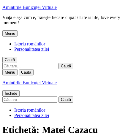
Amintirile Bunicuţei Virtuale
Viața e așa cum e, trăiește fiecare clipă! / Life is life, love every
moment!
Meniu
Istoria românilor
Personalitatea zilei
Caută
Caută
după:
Meniu
Caută
Amintirile Bunicuţei Virtuale
Închide
Caută
după:
Istoria românilor
Personalitatea zilei
Etichetă:
Matei Cazacu