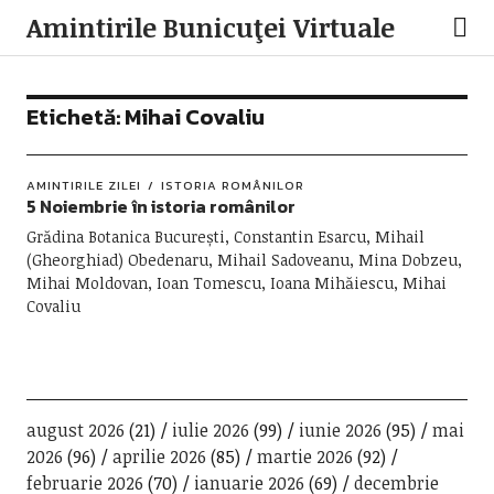
Amintirile Bunicuţei Virtuale
Etichetă:
Mihai Covaliu
AMINTIRILE ZILEI
ISTORIA ROMÂNILOR
5 Noiembrie în istoria românilor
Grădina Botanica București, Constantin Esarcu, Mihail
(Gheorghiad) Obedenaru, Mihail Sadoveanu, Mina Dobzeu,
Mihai Moldovan, Ioan Tomescu, Ioana Mihăiescu, Mihai
Covaliu
august 2026
(21)
iulie 2026
(99)
iunie 2026
(95)
mai
2026
(96)
aprilie 2026
(85)
martie 2026
(92)
februarie 2026
(70)
ianuarie 2026
(69)
decembrie