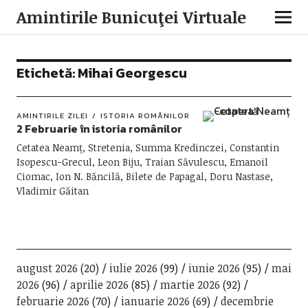
Amintirile Bunicuţei Virtuale
Etichetă:
Mihai Georgescu
AMINTIRILE ZILEI
ISTORIA ROMÂNILOR
2 Februarie în istoria românilor
Cetatea Neamț, Stretenia, Summa Kredinczei, Constantin
Isopescu-Grecul, Leon Biju, Traian Săvulescu, Emanoil
Ciomac, Ion N. Băncilă, Bilete de Papagal, Doru Nastase,
Vladimir Găitan
august 2026
(20)
iulie 2026
(99)
iunie 2026
(95)
mai
2026
(96)
aprilie 2026
(85)
martie 2026
(92)
februarie 2026
(70)
ianuarie 2026
(69)
decembrie