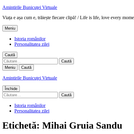
Amintirile Bunicuţei Virtuale
Viața e așa cum e, trăiește fiecare clipă! / Life is life, love every mome
Meniu
Istoria românilor
Personalitatea zilei
Caută
Caută
după:
Meniu
Caută
Amintirile Bunicuţei Virtuale
Închide
Caută
după:
Istoria românilor
Personalitatea zilei
Etichetă:
Mihai Gruia Sandu