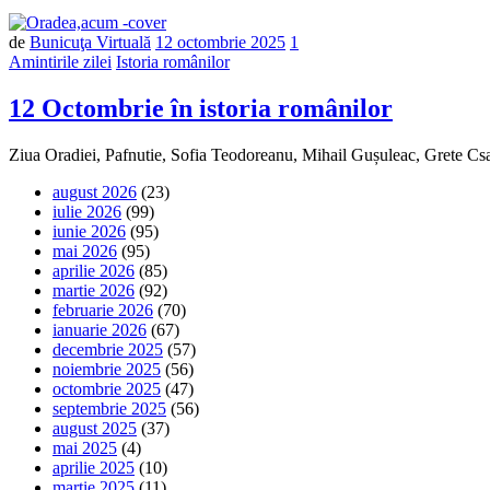
de
Bunicuţa Virtuală
12 octombrie 2025
1
Amintirile zilei
Istoria românilor
12 Octombrie în istoria românilor
Ziua Oradiei, Pafnutie, Sofia Teodoreanu, Mihail Gușuleac, Grete C
august 2026
(23)
iulie 2026
(99)
iunie 2026
(95)
mai 2026
(95)
aprilie 2026
(85)
martie 2026
(92)
februarie 2026
(70)
ianuarie 2026
(67)
decembrie 2025
(57)
noiembrie 2025
(56)
octombrie 2025
(47)
septembrie 2025
(56)
august 2025
(37)
mai 2025
(4)
aprilie 2025
(10)
martie 2025
(11)