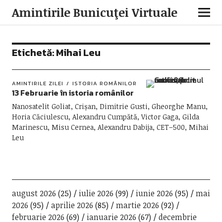
Amintirile Bunicuţei Virtuale
Etichetă:
Mihai Leu
AMINTIRILE ZILEI
ISTORIA ROMÂNILOR
13 Februarie în istoria românilor
Nanosatelit Goliat, Crișan, Dimitrie Gusti, Gheorghe Manu,
Horia Căciulescu, Alexandru Cumpătă, Victor Gaga, Gilda
Marinescu, Misu Cernea, Alexandru Dabija, CET–500, Mihai
Leu
august 2026
(25)
iulie 2026
(99)
iunie 2026
(95)
mai
2026
(95)
aprilie 2026
(85)
martie 2026
(92)
februarie 2026
(69)
ianuarie 2026
(67)
decembrie