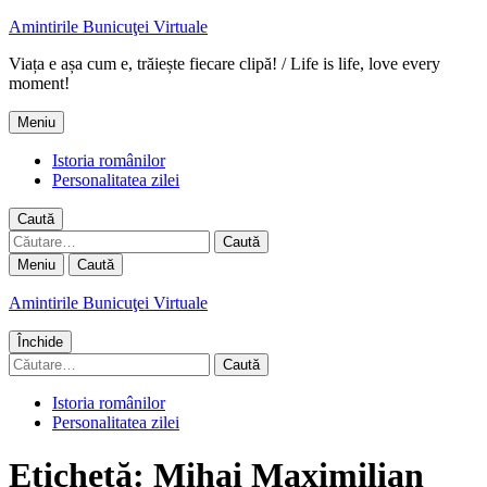
Amintirile Bunicuţei Virtuale
Viața e așa cum e, trăiește fiecare clipă! / Life is life, love every
moment!
Meniu
Istoria românilor
Personalitatea zilei
Caută
Caută
după:
Meniu
Caută
Amintirile Bunicuţei Virtuale
Închide
Caută
după:
Istoria românilor
Personalitatea zilei
Etichetă:
Mihai Maximilian