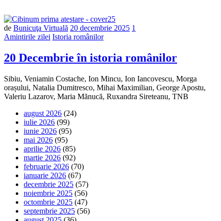
de
Bunicuţa Virtuală
20 decembrie 2025
1
Amintirile zilei
Istoria românilor
20 Decembrie în istoria românilor
Sibiu, Veniamin Costache, Ion Mincu, Ion Iancovescu, Morga
orașului, Natalia Dumitresco, Mihai Maximilian, George Apostu,
Valeriu Lazarov, Maria Mănucă, Ruxandra Sireteanu, TNB
august 2026
(24)
iulie 2026
(99)
iunie 2026
(95)
mai 2026
(95)
aprilie 2026
(85)
martie 2026
(92)
februarie 2026
(70)
ianuarie 2026
(67)
decembrie 2025
(57)
noiembrie 2025
(56)
octombrie 2025
(47)
septembrie 2025
(56)
august 2025
(36)