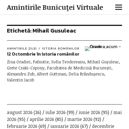
Amintirile Bunicuţei Virtuale
Etichetă:
Mihail Gusuleac
AMINTIRILE ZILEI
ISTORIA ROMÂNILOR
12 Octombrie în istoria românilor
Ziua Oradiei, Pafnutie, Sofia Teodoreanu, Mihail Gușuleac,
Grete Csaki-Copony, Facultatea de Medicină București,
Alexandru Zub, Albert Guttman, Delia Brândușescu,
Valentin Iacob
august 2026
(26)
iulie 2026
(99)
iunie 2026
(95)
mai
2026
(95)
aprilie 2026
(85)
martie 2026
(92)
februarie 2026
(69)
ianuarie 2026
(67)
decembrie