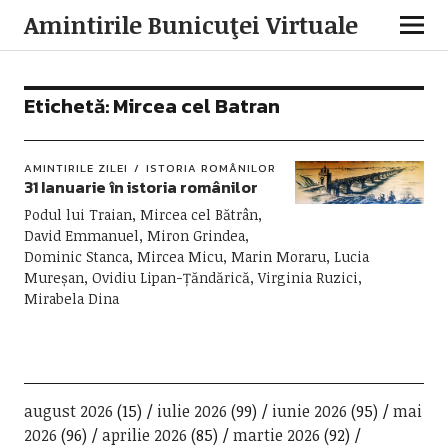
Amintirile Bunicuţei Virtuale
Etichetă:
Mircea cel Batran
AMINTIRILE ZILEI
ISTORIA ROMÂNILOR
31 Ianuarie în istoria românilor
Podul lui Traian, Mircea cel Bătrân,
David Emmanuel, Miron Grindea,
Dominic Stanca, Mircea Micu, Marin Moraru, Lucia
Mureșan, Ovidiu Lipan-Țăndărică, Virginia Ruzici,
Mirabela Dina
august 2026
(15)
iulie 2026
(99)
iunie 2026
(95)
mai
2026
(96)
aprilie 2026
(85)
martie 2026
(92)