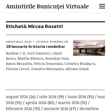
Amintirile Bunicuţei Virtuale
Etichetă:
Mircea Rosetti
AMINTIRILE ZILEI
ISTORIA ROMÂNILOR
28 Ianuarie în istoria românilor
Rombac 1-11, Iosif Ivanovici, Camil
Ressu, Martha Bibescu, Romulus Vuia,
Anton Necșulea, Felicia Donceanu, Corneliu Brudașcu,
Florina Cercel, Dumitru Moroșanu, Adriana Grand
august 2026
(24)
iulie 2026
(99)
iunie 2026
(95)
mai
2026
(95)
aprilie 2026
(85)
martie 2026
(92)
februarie 2026
(70)
ianuarie 2026
(67)
decembrie