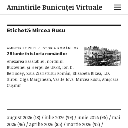
Amintirile Bunicuţei Virtuale
Etichetă:
Mircea Rusu
AMINTIRILE ZILEI
ISTORIA ROMÂNILOR
28 Iunie în istoria românilor
Anexarea Basarabiei, nordului
Bucovinei și Herței de URSS, Ion D.
Berindey, Ziua Ziaristului Român, Elisabeta Rizea, I.D.
Sîrbu, Olga Marginean, Vasile Iova, Mircea Rusu, Anișoara
Cușmir
august 2026
(18)
iulie 2026
(99)
iunie 2026
(95)
mai
2026
(96)
aprilie 2026
(85)
martie 2026
(92)