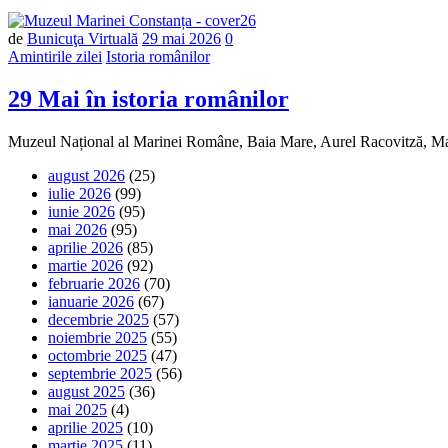
Număr
de
Bunicuţa Virtuală
29 mai 2026
0
de
Amintirile zilei
Istoria românilor
comentarii
29 Mai în istoria românilor
Muzeul Național al Marinei Române, Baia Mare, Aurel Racovitză, Max
august 2026
(25)
iulie 2026
(99)
iunie 2026
(95)
mai 2026
(95)
aprilie 2026
(85)
martie 2026
(92)
februarie 2026
(70)
ianuarie 2026
(67)
decembrie 2025
(57)
noiembrie 2025
(55)
octombrie 2025
(47)
septembrie 2025
(56)
august 2025
(36)
mai 2025
(4)
aprilie 2025
(10)
martie 2025
(11)