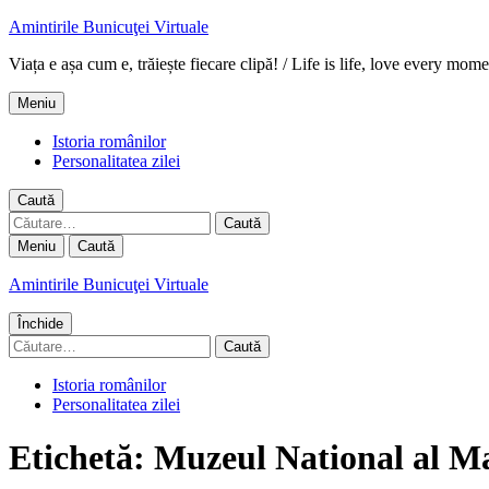
Amintirile Bunicuţei Virtuale
Viața e așa cum e, trăiește fiecare clipă! / Life is life, love every mome
Meniu
Istoria românilor
Personalitatea zilei
Caută
Caută
după:
Meniu
Caută
Amintirile Bunicuţei Virtuale
Închide
Caută
după:
Istoria românilor
Personalitatea zilei
Etichetă:
Muzeul National al M