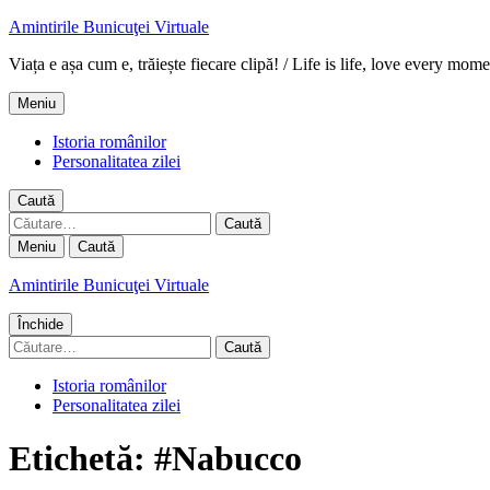
Amintirile Bunicuţei Virtuale
Viața e așa cum e, trăiește fiecare clipă! / Life is life, love every mome
Meniu
Istoria românilor
Personalitatea zilei
Caută
Caută
după:
Meniu
Caută
Amintirile Bunicuţei Virtuale
Închide
Caută
după:
Istoria românilor
Personalitatea zilei
Etichetă:
#Nabucco