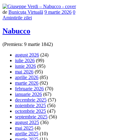
Număr
de
Bunicuţa Virtuală
9 martie 2026
0
de
Amintirile zilei
comentarii
Nabucco
(Premiera: 9 martie 1842)
august 2026
(24)
iulie 2026
(99)
iunie 2026
(95)
mai 2026
(95)
aprilie 2026
(85)
martie 2026
(92)
februarie 2026
(70)
ianuarie 2026
(67)
decembrie 2025
(57)
noiembrie 2025
(56)
octombrie 2025
(47)
septembrie 2025
(56)
august 2025
(36)
mai 2025
(4)
aprilie 2025
(10)
martie 2025
(11)