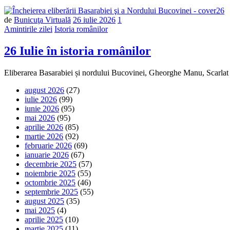
de
Bunicuţa Virtuală
26 iulie 2026
1
Amintirile zilei
Istoria românilor
26 Iulie în istoria românilor
Eliberarea Basarabiei și nordului Bucovinei, Gheorghe Manu, Scarl
august 2026
(27)
iulie 2026
(99)
iunie 2026
(95)
mai 2026
(95)
aprilie 2026
(85)
martie 2026
(92)
februarie 2026
(69)
ianuarie 2026
(67)
decembrie 2025
(57)
noiembrie 2025
(55)
octombrie 2025
(46)
septembrie 2025
(55)
august 2025
(35)
mai 2025
(4)
aprilie 2025
(10)
martie 2025
(11)