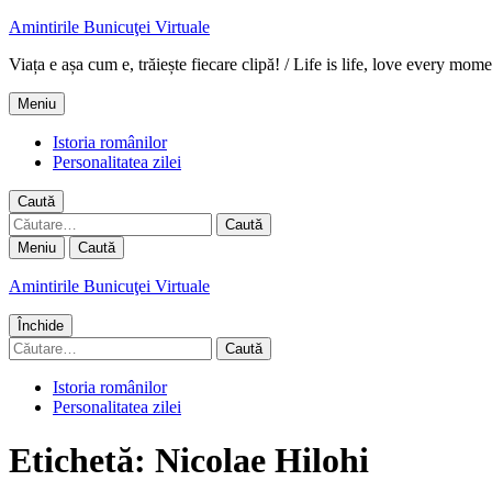
Amintirile Bunicuţei Virtuale
Viața e așa cum e, trăiește fiecare clipă! / Life is life, love every mome
Meniu
Istoria românilor
Personalitatea zilei
Caută
Caută
după:
Meniu
Caută
Amintirile Bunicuţei Virtuale
Închide
Caută
după:
Istoria românilor
Personalitatea zilei
Etichetă:
Nicolae Hilohi