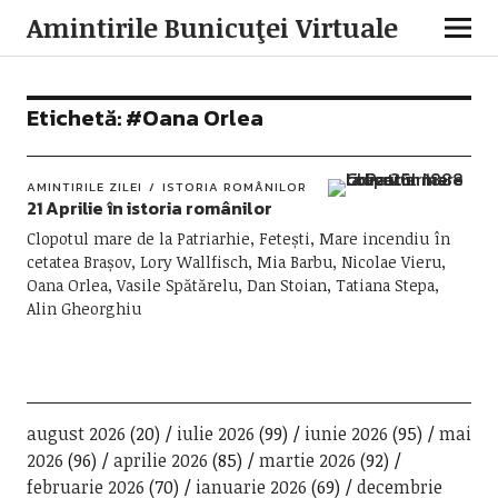
Amintirile Bunicuţei Virtuale
Etichetă:
#Oana Orlea
AMINTIRILE ZILEI
ISTORIA ROMÂNILOR
21 Aprilie în istoria românilor
Clopotul mare de la Patriarhie, Fetești, Mare incendiu în
cetatea Brașov, Lory Wallfisch, Mia Barbu, Nicolae Vieru,
Oana Orlea, Vasile Spătărelu, Dan Stoian, Tatiana Stepa,
Alin Gheorghiu
august 2026
(20)
iulie 2026
(99)
iunie 2026
(95)
mai
2026
(96)
aprilie 2026
(85)
martie 2026
(92)
februarie 2026
(70)
ianuarie 2026
(69)
decembrie