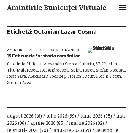
Amintirile Bunicuţei Virtuale
Etichetă:
Octavian Lazar Cosma
AMINTIRILE ZILEI
ISTORIA ROMÂNILOR
15 Februarie în istoria românilor
Catedrala Sf. Iosif, Alexandru Sterca-Șuluțiu, VA Urechia,
Titu Maiorescu, Ion Andreescu, Spiru Haret, Ștefan Nicolau,
Iosif Sava, Alexandru Bocăneț, Viorica Bucur, Florin Totan,
Stelian Acea
august 2026
(18)
iulie 2026
(99)
iunie 2026
(95)
mai
2026
(96)
aprilie 2026
(85)
martie 2026
(92)
februarie 2026
(70)
ianuarie 2026
(69)
decembrie