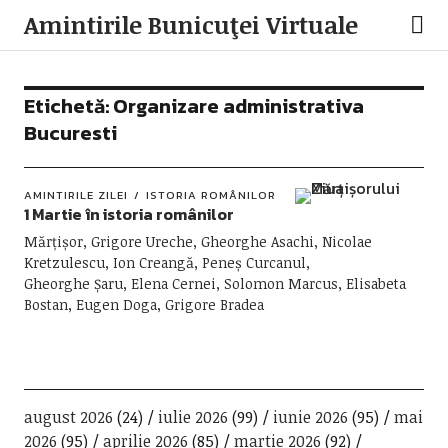
Amintirile Bunicuţei Virtuale
Etichetă:
Organizare administrativa
Bucuresti
AMINTIRILE ZILEI
ISTORIA ROMÂNILOR
1 Martie în istoria românilor
Mărțișor, Grigore Ureche, Gheorghe Asachi, Nicolae
Kretzulescu, Ion Creangă, Peneș Curcanul,
Gheorghe Șaru, Elena Cernei, Solomon Marcus, Elisabeta
Bostan, Eugen Doga, Grigore Bradea
august 2026
(24)
iulie 2026
(99)
iunie 2026
(95)
mai
2026
(95)
aprilie 2026
(85)
martie 2026
(92)