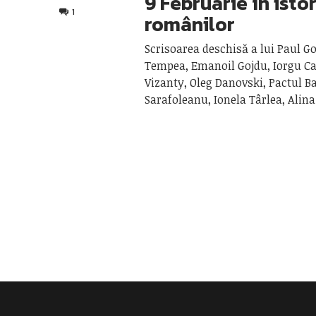
9 Februarie în isto
1
românilor
Scrisoarea deschisă a lui Paul 
Tempea, Emanoil Gojdu, Iorgu Ca
Vizanty, Oleg Danovski, Pactul B
Sarafoleanu, Ionela Târlea, Alin