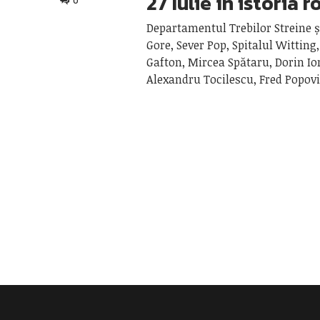
27 Iulie în istoria 
0
Departamentul Trebilor Streine și
Gore, Sever Pop, Spitalul Witting
Gafton, Mircea Spătaru, Dorin I
Alexandru Tocilescu, Fred Popovi