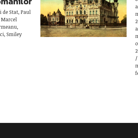
românilor
a
 de Stat, Paul
m
, Marcel
2
ormeanu,
a
ci, Smiley
m
o
2
m
f