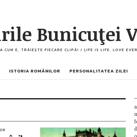
rile Bunicuţei V
A CUM E, TRĂIEȘTE FIECARE CLIPĂ! / LIFE IS LIFE, LOVE EV
ISTORIA ROMÂNILOR
PERSONALITATEA ZILEI
a
m
f
d
LOR
o