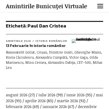
Amintirile Bunicuţei Virtuale
Etichetă:
Paul Dan Cristea
AMINTIRILE ZILEI
ISTORIA ROMÂNILOR
13 Februarie în istoria românilor
Nanosatelit Goliat, Crișan, Dimitrie Gusti, Gheorghe Manu,
Horia Căciulescu, Alexandru Cumpătă, Victor Gaga, Gilda
Marinescu, Misu Cernea, Alexandru Dabija, CET–500, Mihai
Leu
august 2026
(27)
iulie 2026
(99)
iunie 2026
(95)
mai
2026
(95)
aprilie 2026
(85)
martie 2026
(92)
februarie 2026
(69)
ianuarie 2026
(67)
decembrie