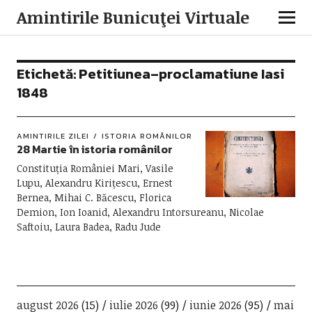
Amintirile Bunicuţei Virtuale
Etichetă:
Petitiunea–proclamatiune Iasi
1848
AMINTIRILE ZILEI
ISTORIA ROMÂNILOR
28 Martie în istoria românilor
Constituția României Mari, Vasile
Lupu, Alexandru Kirițescu, Ernest
Bernea, Mihai C. Băcescu, Florica
Demion, Ion Ioanid, Alexandru Intorsureanu, Nicolae
Saftoiu, Laura Badea, Radu Jude
august 2026
(15)
iulie 2026
(99)
iunie 2026
(95)
mai