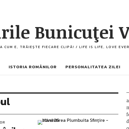
rile Bunicuţei V
A CUM E, TRĂIEȘTE FIECARE CLIPĂ! / LIFE IS LIFE, LOVE EV
ISTORIA ROMÂNILOR
PERSONALITATEA ZILEI
ul
a
m
f
d
LOR
o