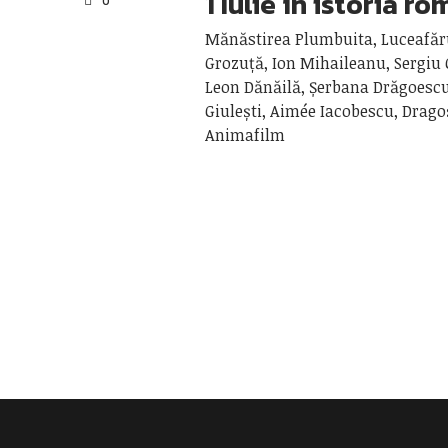
1 Iulie în istoria r
0
Mănăstirea Plumbuita, Luceafăr
Grozuță, Ion Mihaileanu, Sergiu
Leon Dănăilă, Șerbana Drăgoescu
Giulești, Aimée Iacobescu, Drago
Animafilm