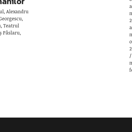
omânilor
a
ul, Alexandru
m
 Georgescu,
2
, Teatrul
a
ș Pâslaru,
m
o
2
m
f