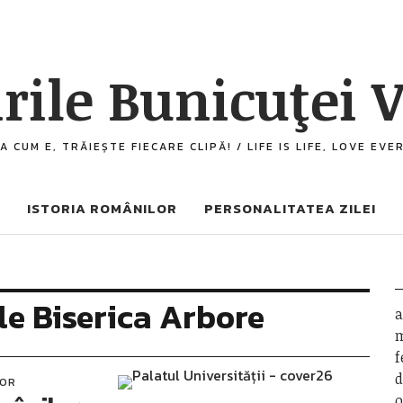
rile Bunicuţei V
A CUM E, TRĂIEȘTE FIECARE CLIPĂ! / LIFE IS LIFE, LOVE EV
ISTORIA ROMÂNILOR
PERSONALITATEA ZILEI
le Biserica Arbore
a
m
f
d
LOR
o