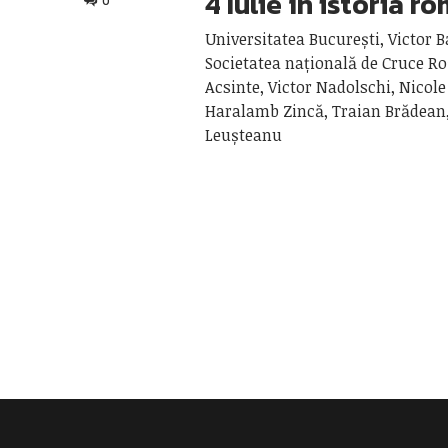
4 Iulie în istoria r
0
Universitatea București, Victor B
Societatea națională de Cruce Ro
Acsinte, Victor Nadolschi, Nicole
Haralamb Zincă, Traian Brădean
Leușteanu