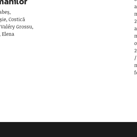
omânilor
a
abeș,
m
șie, Costică
2
 Valéry Grossu,
a
, Elena
m
o
2
m
f