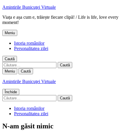
Amintirile Bunicuţei Virtuale
Viața e așa cum e, trăiește fiecare clipă! / Life is life, love every
moment!
Meniu
Istoria românilor
Personalitatea zilei
Caută
Caută
după:
Meniu
Caută
Amintirile Bunicuţei Virtuale
Închide
Caută
după:
Istoria românilor
Personalitatea zilei
N-am găsit nimic