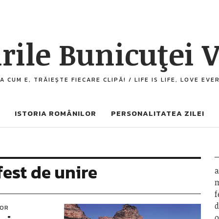
rile Bunicuţei V
A CUM E, TRĂIEȘTE FIECARE CLIPĂ! / LIFE IS LIFE, LOVE EV
ISTORIA ROMÂNILOR
PERSONALITATEA ZILEI
est de unire
a
m
f
d
LOR
o