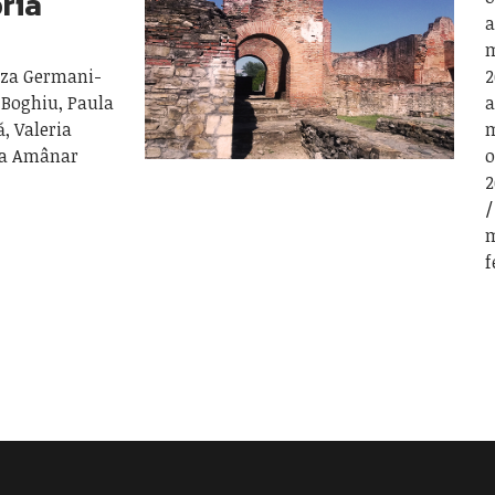
oria
a
m
Muza Germani-
2
 Boghiu, Paula
a
ă, Valeria
m
na Amânar
o
2
m
f