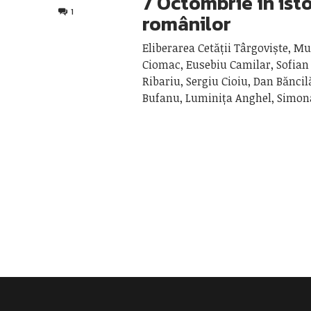
7 Octombrie în ist
1
românilor
Eliberarea Cetății Târgoviște, 
Ciomac, Eusebiu Camilar, Sofian
Ribariu, Sergiu Cioiu, Dan Băncil
Bufanu, Luminița Anghel, Simo