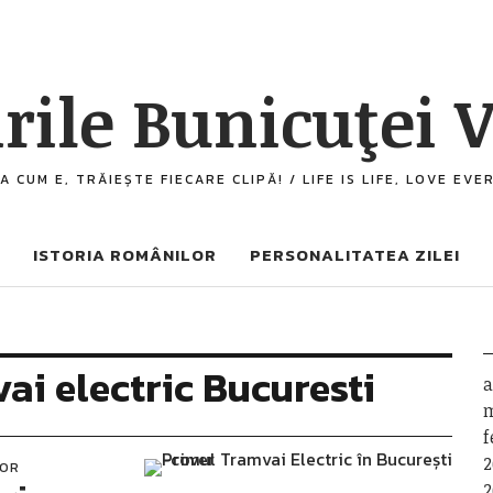
rile Bunicuţei V
A CUM E, TRĂIEȘTE FIECARE CLIPĂ! / LIFE IS LIFE, LOVE EV
ISTORIA ROMÂNILOR
PERSONALITATEA ZILEI
ai electric Bucuresti
a
m
f
2
LOR
2