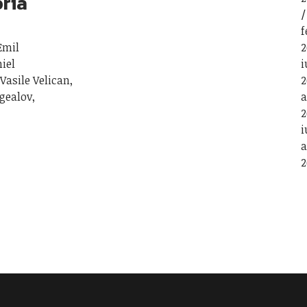
oria
f
Emil
2
iel
i
Vasile Velican,
2
gealov,
a
2
i
a
2