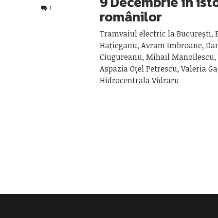
9 Decembrie în ist
1
românilor
Tramvaiul electric la București, 
Hațieganu, Avram Imbroane, Dan
Ciugureanu, Mihail Manoilescu, 
Aspazia Oțel Petrescu, Valeria Ga
Hidrocentrala Vidraru