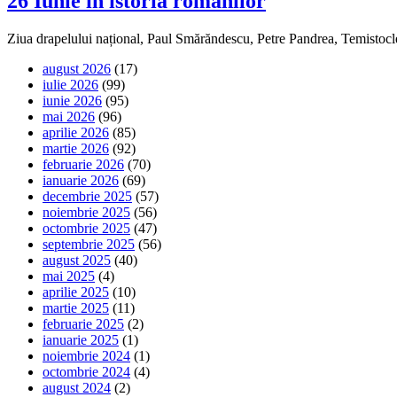
26 Iunie în istoria românilor
Ziua drapelului național, Paul Smărăndescu, Petre Pandrea, Temistoc
august 2026
(17)
iulie 2026
(99)
iunie 2026
(95)
mai 2026
(96)
aprilie 2026
(85)
martie 2026
(92)
februarie 2026
(70)
ianuarie 2026
(69)
decembrie 2025
(57)
noiembrie 2025
(56)
octombrie 2025
(47)
septembrie 2025
(56)
august 2025
(40)
mai 2025
(4)
aprilie 2025
(10)
martie 2025
(11)
februarie 2025
(2)
ianuarie 2025
(1)
noiembrie 2024
(1)
octombrie 2024
(4)
august 2024
(2)