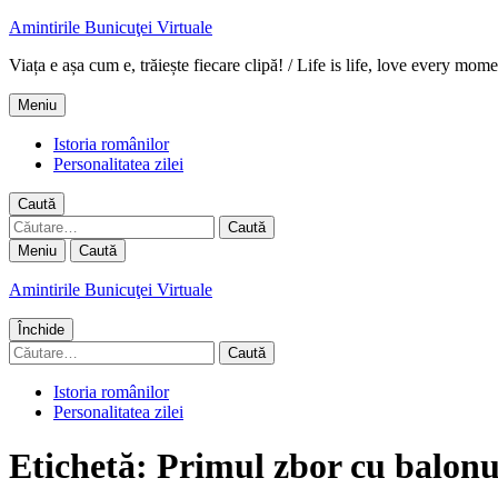
Amintirile Bunicuţei Virtuale
Viața e așa cum e, trăiește fiecare clipă! / Life is life, love every mome
Meniu
Istoria românilor
Personalitatea zilei
Caută
Caută
după:
Meniu
Caută
Amintirile Bunicuţei Virtuale
Închide
Caută
după:
Istoria românilor
Personalitatea zilei
Etichetă:
Primul zbor cu balonu