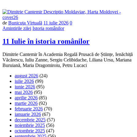
Număr
de
Bunicuţa Virtuală
11 iulie 2026
0
de
Amintirile zilei
Istoria românilor
comentarii
11 Iulie în istoria românilor
Dimitrie Cantemir în Academia Regală Prusacă de Științe, Ienăchiță
Văcărescu, Iuliu Zanne, Sergiu Celibidache, Liliana Ursu, Mariana
Buruiană, Maria Dragomiroiu, Petru Lucaci
august 2026
(24)
iulie 2026
(99)
iunie 2026
(95)
mai 2026
(95)
aprilie 2026
(85)
martie 2026
(92)
februarie 2026
(70)
ianuarie 2026
(67)
decembrie 2025
(57)
noiembrie 2025
(56)
octombrie 2025
(47)
septembrie 2025
(56)