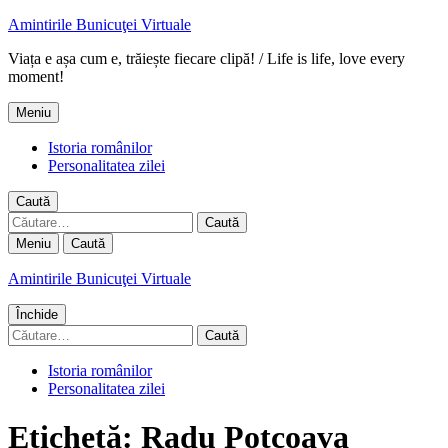
Amintirile Bunicuţei Virtuale
Viața e așa cum e, trăiește fiecare clipă! / Life is life, love every
moment!
Meniu
Istoria românilor
Personalitatea zilei
Caută
Caută
după:
Meniu
Caută
Amintirile Bunicuţei Virtuale
Închide
Caută
după:
Istoria românilor
Personalitatea zilei
Etichetă:
Radu Potcoava