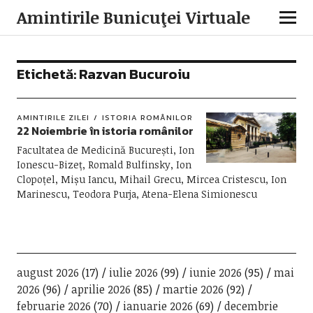
Amintirile Bunicuţei Virtuale
Etichetă:
Razvan Bucuroiu
AMINTIRILE ZILEI
ISTORIA ROMÂNILOR
22 Noiembrie în istoria românilor
Facultatea de Medicină București, Ion
Ionescu-Bizeț, Romald Bulfinsky, Ion
Clopoțel, Mișu Iancu, Mihail Grecu, Mircea Cristescu, Ion
Marinescu, Teodora Purja, Atena-Elena Simionescu
august 2026
(17)
iulie 2026
(99)
iunie 2026
(95)
mai
2026
(96)
aprilie 2026
(85)
martie 2026
(92)
februarie 2026
(70)
ianuarie 2026
(69)
decembrie