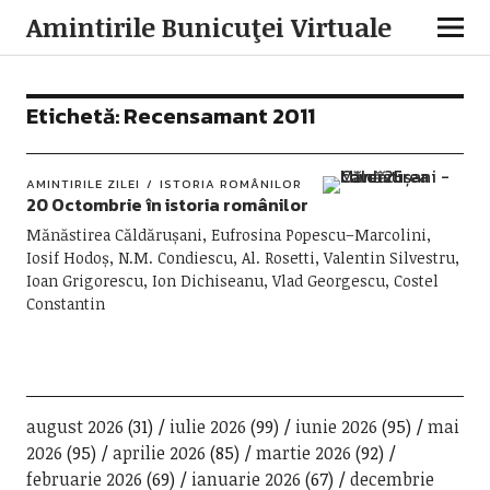
Amintirile Bunicuţei Virtuale
Etichetă:
Recensamant 2011
AMINTIRILE ZILEI
ISTORIA ROMÂNILOR
20 Octombrie în istoria românilor
Mănăstirea Căldărușani, Eufrosina Popescu–Marcolini,
Iosif Hodoș, N.M. Condiescu, Al. Rosetti, Valentin Silvestru,
Ioan Grigorescu, Ion Dichiseanu, Vlad Georgescu, Costel
Constantin
august 2026
(31)
iulie 2026
(99)
iunie 2026
(95)
mai
2026
(95)
aprilie 2026
(85)
martie 2026
(92)
februarie 2026
(69)
ianuarie 2026
(67)
decembrie