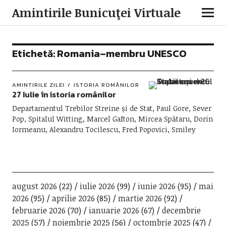
Amintirile Bunicuţei Virtuale
Etichetă:
Romania–membru UNESCO
AMINTIRILE ZILEI
ISTORIA ROMÂNILOR
27 Iulie în istoria românilor
Departamentul Trebilor Streine și de Stat, Paul Gore, Sever
Pop, Spitalul Witting, Marcel Gafton, Mircea Spătaru, Dorin
Iormeanu, Alexandru Tocilescu, Fred Popovici, Smiley
august 2026
(22)
iulie 2026
(99)
iunie 2026
(95)
mai
2026
(95)
aprilie 2026
(85)
martie 2026
(92)
februarie 2026
(70)
ianuarie 2026
(67)
decembrie
2025
(57)
noiembrie 2025
(56)
octombrie 2025
(47)