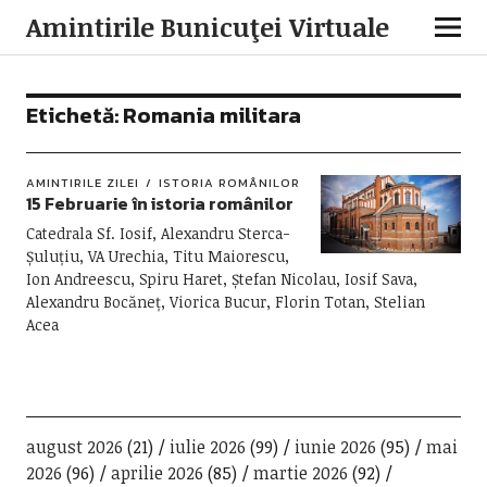
Amintirile Bunicuţei Virtuale
Etichetă:
Romania militara
AMINTIRILE ZILEI
ISTORIA ROMÂNILOR
15 Februarie în istoria românilor
Catedrala Sf. Iosif, Alexandru Sterca-
Șuluțiu, VA Urechia, Titu Maiorescu,
Ion Andreescu, Spiru Haret, Ștefan Nicolau, Iosif Sava,
Alexandru Bocăneț, Viorica Bucur, Florin Totan, Stelian
Acea
august 2026
(21)
iulie 2026
(99)
iunie 2026
(95)
mai
2026
(96)
aprilie 2026
(85)
martie 2026
(92)