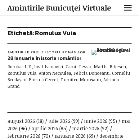
Amintirile Bunicuţei Virtuale
Etichetă:
Romulus Vuia
AMINTIRILE ZILEI
ISTORIA ROMÂNILOR
28 Ianuarie în istoria românilor
Rombac 1-11, Iosif Ivanovici, Camil Ressu, Martha Bibescu,
Romulus Vuia, Anton Necșulea, Felicia Donceanu, Corneliu
Brudașcu, Florina Cercel, Dumitru Moroșanu, Adriana
Grand
august 2026
(18)
iulie 2026
(99)
iunie 2026
(95)
mai
2026
(96)
aprilie 2026
(85)
martie 2026
(92)
februarie 2026
(70)
ianuarie 2026
(69)
decembrie