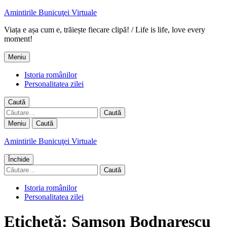
Amintirile Bunicuţei Virtuale
Viața e așa cum e, trăiește fiecare clipă! / Life is life, love every
moment!
Meniu
Istoria românilor
Personalitatea zilei
Caută
Caută
după:
Meniu
Caută
Amintirile Bunicuţei Virtuale
Închide
Caută
după:
Istoria românilor
Personalitatea zilei
Etichetă:
Samson Bodnarescu