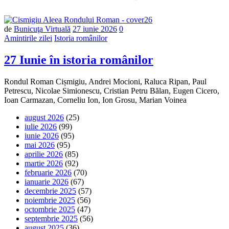
Număr
de
Bunicuţa Virtuală
27 iunie 2026
0
de
Amintirile zilei
Istoria românilor
comentarii
27 Iunie în istoria românilor
Rondul Roman Cișmigiu, Andrei Mocioni, Raluca Ripan, Paul
Petrescu, Nicolae Simionescu, Cristian Petru Bălan, Eugen Cicero,
Ioan Carmazan, Corneliu Ion, Ion Grosu, Marian Voinea
august 2026
(25)
iulie 2026
(99)
iunie 2026
(95)
mai 2026
(95)
aprilie 2026
(85)
martie 2026
(92)
februarie 2026
(70)
ianuarie 2026
(67)
decembrie 2025
(57)
noiembrie 2025
(56)
octombrie 2025
(47)
septembrie 2025
(56)
august 2025
(36)